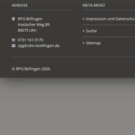
ADRESSE
META-MENÜ
RPG Böfingen
Impressum und Datenschu
Haslacher Weg 89
89075 Ulm
Suche
0731 161-5170
Sitemap
rpg@ulm-boefingen.de
© RPG Böfingen 2026