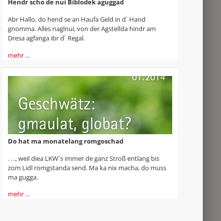
Hendr scho de nui Biblodek aguggad
Abr Hallo, do hend se an Haufa Geld in d´ Hand
gnomma. Alles naglnui, von der Agstellda hindr am
Dresa agfanga ibr d´ Regal.
mehr …
Do hat ma monatelang romgoschad
. . ., weil diea LKW´s immer de ganz Stroß entlang bis
zom Lidl romgstanda send. Ma ka nix macha, do muss
ma gugga.
mehr …