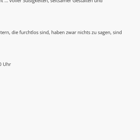
 ... voller Süßigkeiten, seltsamer Gestalten und
AK Internet
AK Unterwegs in Böfingen
rn, die furchtlos sind, haben zwar nichts zu sagen, sind
0 Uhr