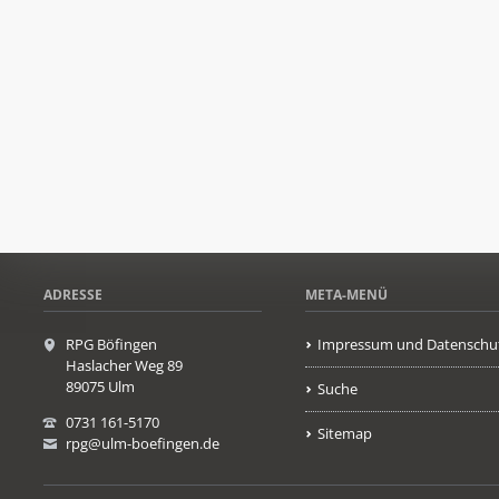
ADRESSE
META-MENÜ
RPG Böfingen
Impressum und Datenschu
Haslacher Weg 89
89075 Ulm
Suche
0731 161-5170
Sitemap
rpg@ulm-boefingen.de