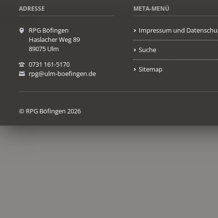
ADRESSE
META-MENÜ
RPG Böfingen
Impressum und Datenschu
Haslacher Weg 89
89075 Ulm
Suche
0731 161-5170
Sitemap
rpg@ulm-boefingen.de
© RPG Böfingen 2026