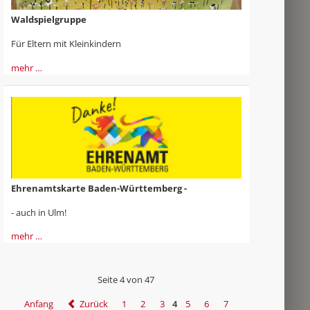
Waldspielgruppe
Für Eltern mit Kleinkindern
mehr …
Ehrenamtskarte Baden-Württemberg -
- auch in Ulm!
mehr …
Seite 4 von 47
Anfang
Zurück
1
2
3
4
5
6
7