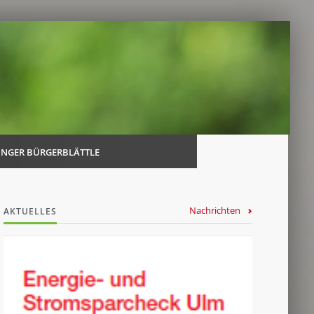
Navi
über
INGER BÜRGERBLÄTTLE
Nachrichten
AKTUELLES