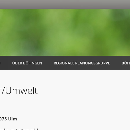
N
ÜBER BÖFINGEN
REGIONALE PLANUNGSGRUPPE
BÖF
hr/Umwelt
AK Familie
AK Energie & Mobilität
9075 Ulm
AK Kultur