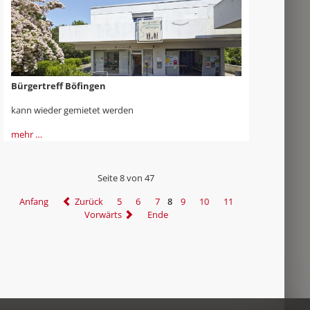
Bürgertreff Böfingen
kann wieder gemietet werden
mehr …
Seite 8 von 47
Anfang
Zurück
5
6
7
8
9
10
11
Vorwärts
Ende