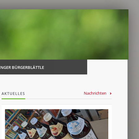
Navi
über
INGER BÜRGERBLÄTTLE
Nachrichten
AKTUELLES