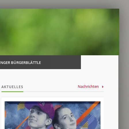
Navi
über
INGER BÜRGERBLÄTTLE
Nachrichten
AKTUELLES