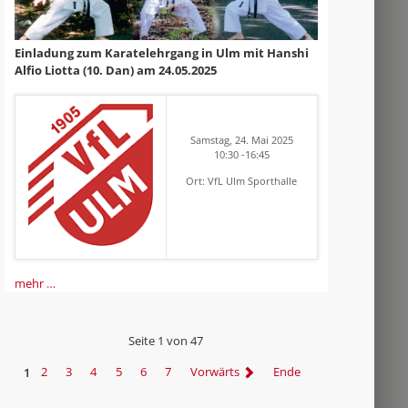
Einladung zum Karatelehrgang in Ulm mit Hanshi
Alfio Liotta (10. Dan) am 24.05.2025
Samstag, 24. Mai 2025
10:30 -16:45
Ort: VfL Ulm Sporthalle
mehr …
Seite 1 von 47
1
2
3
4
5
6
7
Vorwärts
Ende