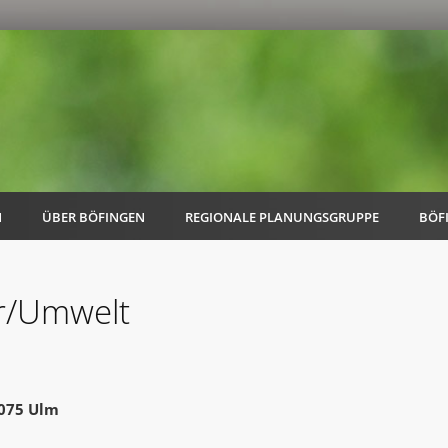
N
ÜBER BÖFINGEN
REGIONALE PLANUNGSGRUPPE
BÖF
hr/Umwelt
AK Familie
AK Energie & Mobilität
9075 Ulm
AK Kultur