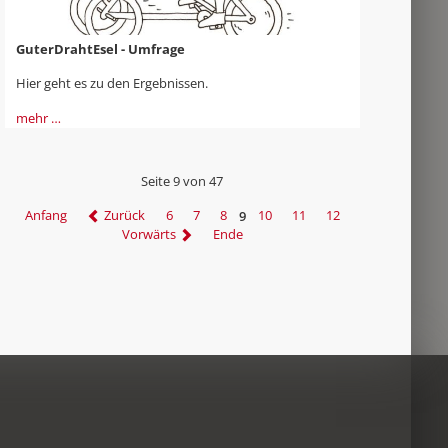
GuterDrahtEsel - Umfrage
Hier geht es zu den Ergebnissen.
mehr …
Seite 9 von 47
Anfang
Zurück
6
7
8
9
10
11
12
Vorwärts
Ende