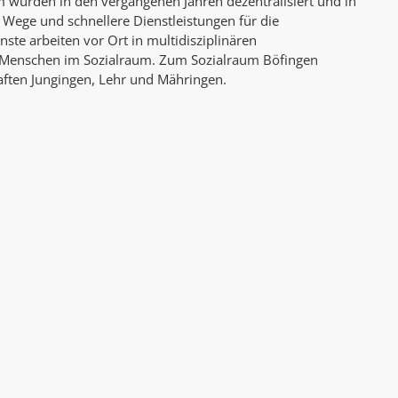
 wurden in den vergangenen Jahren dezentralisiert und in
AK Internet
 Wege und schnellere Dienstleistungen für die
AK Unterwegs in Böfingen
te arbeiten vor Ort in multidisziplinären
 Menschen im Sozialraum. Zum Sozialraum Böfingen
aften Jungingen, Lehr und Mähringen.