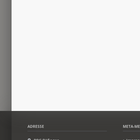
ADRESSE
META-M