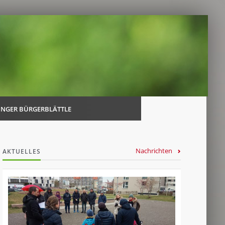
Navi
über
INGER BÜRGERBLÄTTLE
Nachrichten
AKTUELLES