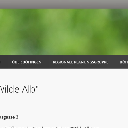
N
ÜBER BÖFINGEN
REGIONALE PLANUNGSGRUPPE
BÖF
Wilde Alb"
AK Familie
AK Energie & Mobilität
sgasse 3
AK Kultur