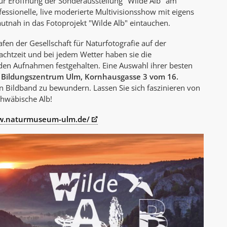
ur Eröffnung der Sonderausstellung "Wilde Alb" am
AK Internet
essionelle, live moderierte Multivisionsshow mit eigens
AK Unterwegs in Böfingen
utnah in das Fotoprojekt "Wilde Alb" eintauchen.
fen der Gesellschaft für Naturfotografie auf der
chtzeit und bei jedem Wetter haben sie die
en Aufnahmen festgehalten. Eine Auswahl ihrer besten
 Bildungszentrum Ulm, Kornhausgasse 3 vom 16.
 Bildband zu bewundern. Lassen Sie sich faszinieren von
chwäbische Alb!
ww.naturmuseum-ulm.de/