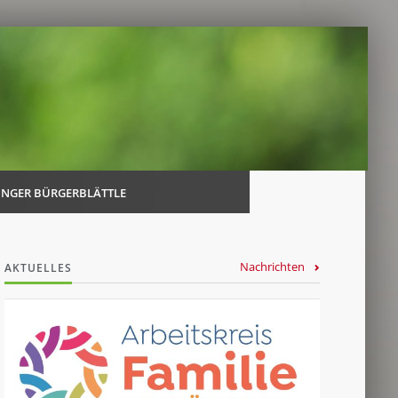
Navi
über
INGER BÜRGERBLÄTTLE
Nachrichten
AKTUELLES