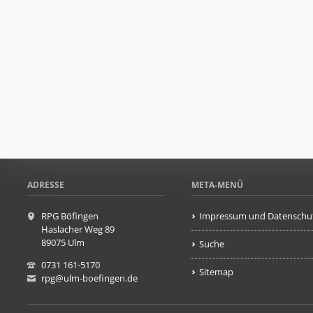
ADRESSE
META-MENÜ
RPG Böfingen
Impressum und Datenschu
Haslacher Weg 89
89075 Ulm
Suche
0731 161-5170
Sitemap
rpg@ulm-boefingen.de