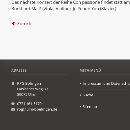
Das nächste Konzert der Reihe Con passione findet statt 
Burkhard Maiß (Viola, Violine), Je-Yeoun You (Klavier)
Zurück
ADRESSE
META-MENÜ
RPG Böfingen
Impressum und Datenschu
Haslacher Weg 89
89075 Ulm
Suche
0731 161-5170
Sitemap
rpg@ulm-boefingen.de