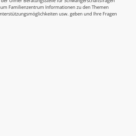
der Ulmer Beratungsstelle für Schwangerschaftsfragen
AK Internet
aum Familienzentrum Informationen zu den Themen
AK Unterwegs in Böfingen
e Unterstützungsmöglichkeiten usw. geben und Ihre Fragen