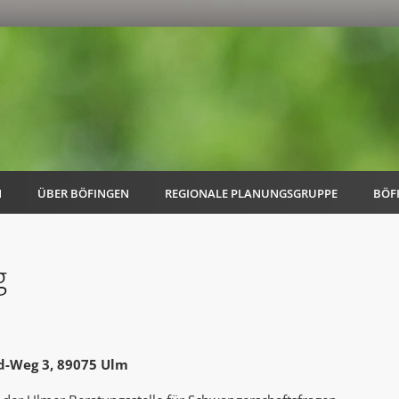
N
ÜBER BÖFINGEN
REGIONALE PLANUNGSGRUPPE
BÖF
g
AK Familie
AK Energie & Mobilität
d-Weg 3, 89075 Ulm
AK Kultur