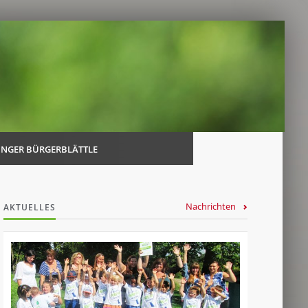
Navi
über
INGER BÜRGERBLÄTTLE
Nachrichten
AKTUELLES