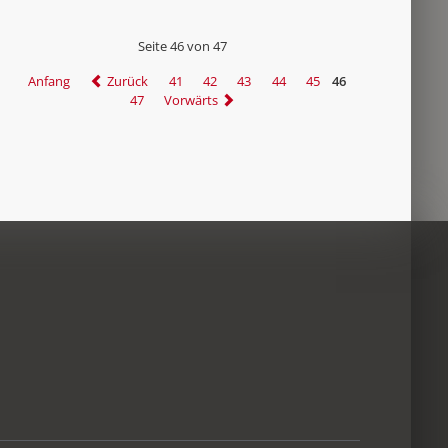
Seite 46 von 47
Anfang
Zurück
41
42
43
44
45
46
47
Vorwärts