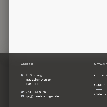
ADRESSE
META-M
RPG Böfingen
Impres
Haslacher Weg 89
89075 Ulm
Suche
0731 161-5170
Sitema
rpg@ulm-boefingen.de