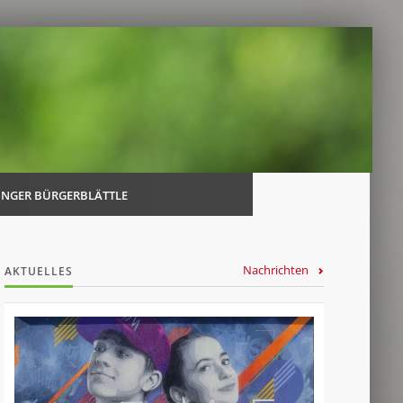
Navi
über
INGER BÜRGERBLÄTTLE
Nachrichten
AKTUELLES