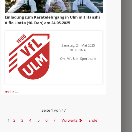
Einladung zum Karatelehrgang in Ulm mit Hanshi
Alfio Liotta (10. Dan) am 24.05.2025
Samstag, 24. Mai 2025
10:30 -16:45
Ort: VfL Ulm Sporthalle
mehr …
Seite 1 von 47
1
2
3
4
5
6
7
Vorwärts
Ende