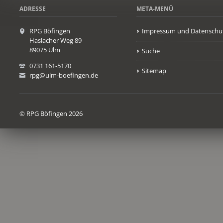
ADRESSE
META-MENÜ
RPG Böfingen
Impressum und Datenschu
Haslacher Weg 89
89075 Ulm
Suche
0731 161-5170
Sitemap
rpg@ulm-boefingen.de
© RPG Böfingen 2026