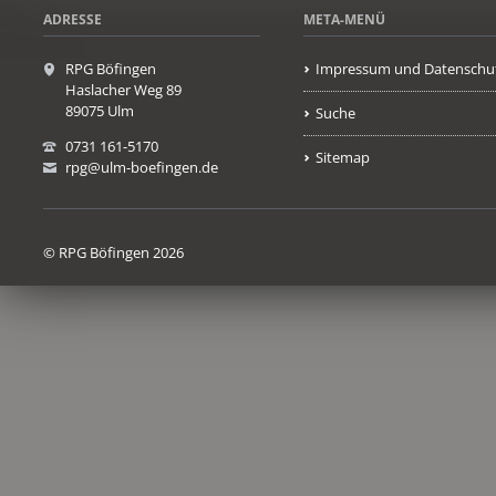
ADRESSE
META-MENÜ
RPG Böfingen
Impressum und Datenschu
Haslacher Weg 89
89075 Ulm
Suche
0731 161-5170
Sitemap
rpg@ulm-boefingen.de
© RPG Böfingen 2026