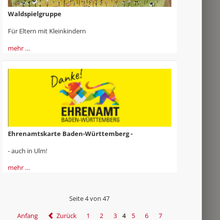
Waldspielgruppe
Für Eltern mit Kleinkindern
mehr …
Ehrenamtskarte Baden-Württemberg -
- auch in Ulm!
mehr …
Seite 4 von 47
Anfang
Zurück
1
2
3
4
5
6
7