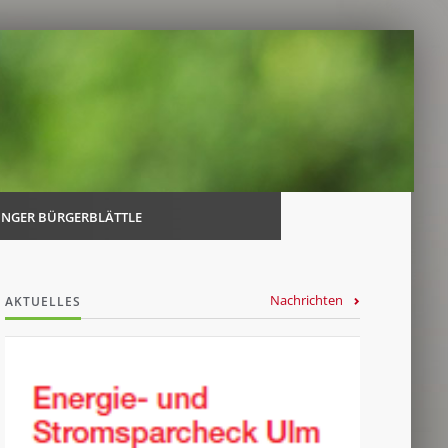
Navi
über
INGER BÜRGERBLÄTTLE
Nachrichten
AKTUELLES