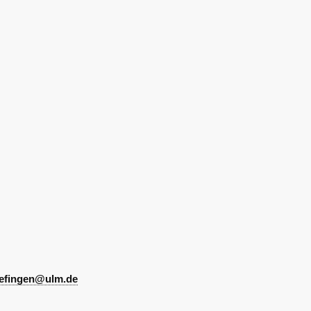
AK Internet
AK Unterwegs in Böfingen
boefingen@ulm.de