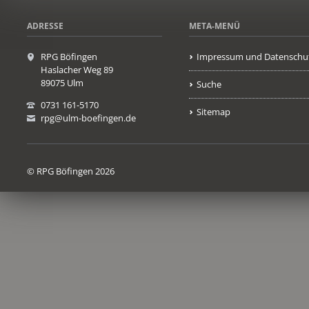
ADRESSE
META-MENÜ
RPG Böfingen
Impressum und Datenschu
Haslacher Weg 89
89075 Ulm
Suche
0731 161-5170
Sitemap
rpg@ulm-boefingen.de
© RPG Böfingen 2026