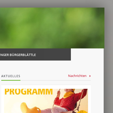
Navi
über
INGER BÜRGERBLÄTTLE
Nachrichten
AKTUELLES