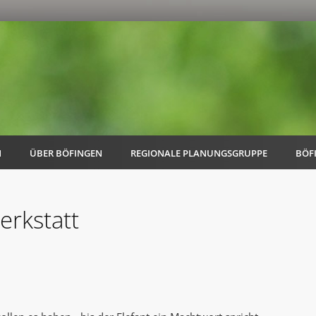
N
ÜBER BÖFINGEN
REGIONALE PLANUNGSGRUPPE
BÖF
erkstatt
AK Familie
AK Energie & Mobilität
AK Kultur