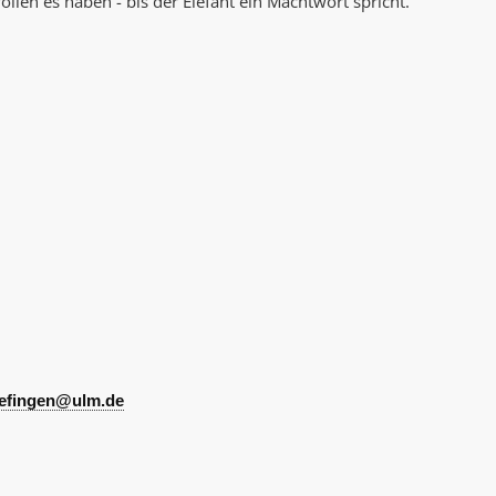
llen es haben - bis der Elefant ein Machtwort spricht.
AK Internet
AK Unterwegs in Böfingen
boefingen@ulm.de