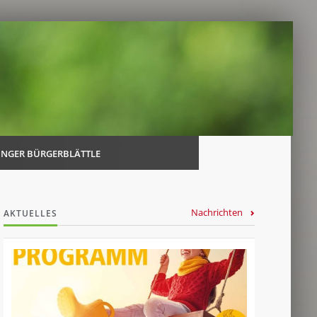
Navi
über
INGER BÜRGERBLÄTTLE
Nachrichten
AKTUELLES