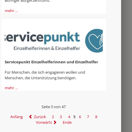
Böfinger Bürgerzentrums.
mehr …
Servicepunkt Einzelhelferinnen und Einzelhelfer
Für Menschen, die sich engagieren wollen und
Menschen, die Unterstützung benötigen.
mehr …
Seite 5 von 47
Anfang
Zurück
2
3
4
5
6
7
8
Vorwärts
Ende