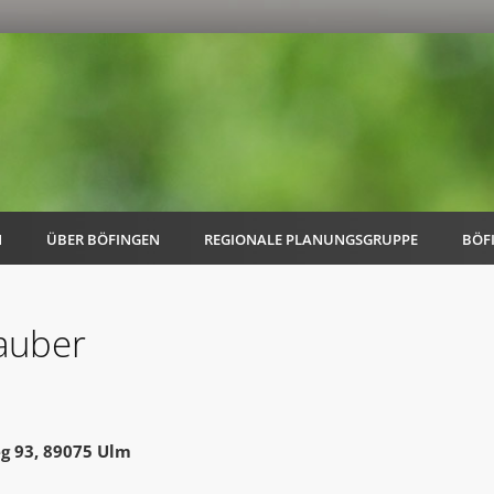
N
ÜBER BÖFINGEN
REGIONALE PLANUNGSGRUPPE
BÖF
auber
AK Familie
AK Energie & Mobilität
eg 93, 89075 Ulm
AK Kultur