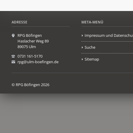
ADRESSE
META-MENÜ
RPG Böfingen
Impressum und Datenschu
Haslacher Weg 89
89075 Ulm
Suche
0731 161-5170
Sitemap
rpg@ulm-boefingen.de
© RPG Böfingen 2026