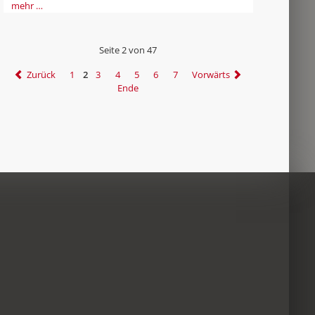
mehr …
Seite 2 von 47
Zurück
1
2
3
4
5
6
7
Vorwärts
Ende