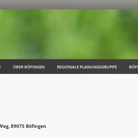
N
ÜBER BÖFINGEN
REGIONALE PLANUNGSGRUPPE
BÖF
AK Familie
AK Energie & Mobilität
-Weg, 89075 Böfingen
AK Kultur