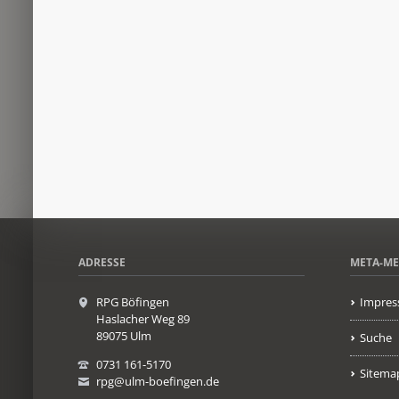
ADRESSE
META-M
RPG Böfingen
Impres
Haslacher Weg 89
89075 Ulm
Suche
0731 161-5170
Sitema
rpg@ulm-boefingen.de