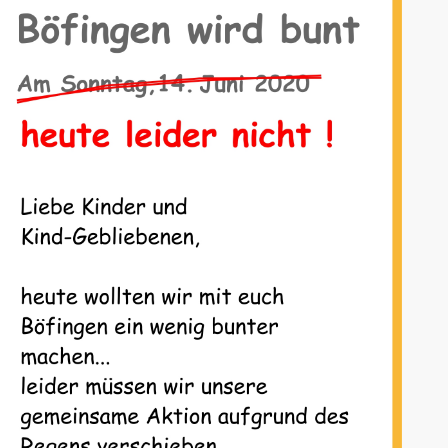
AK Internet
AK Unterwegs in Böfingen