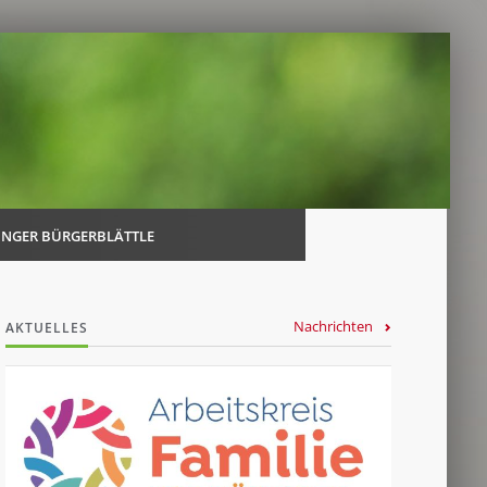
Navi
über
INGER BÜRGERBLÄTTLE
Nachrichten
AKTUELLES