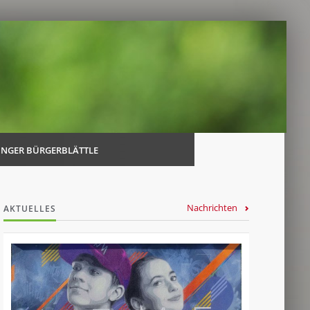
Navi
über
INGER BÜRGERBLÄTTLE
Nachrichten
AKTUELLES