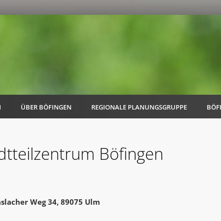
N
ÜBER BÖFINGEN
REGIONALE PLANUNGSGRUPPE
BÖF
dtteilzentrum Böfingen
AK Familie
AK Energie & Mobilität
slacher Weg 34, 89075 Ulm
AK Kultur