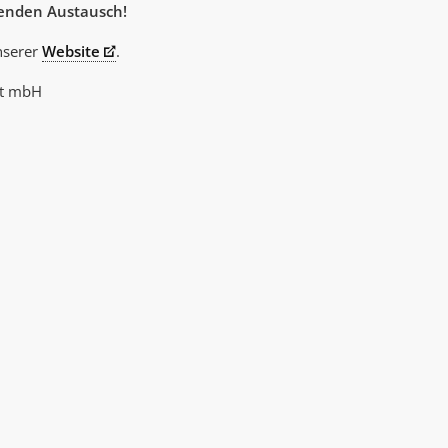
enden Austausch!
nserer
Website
.
ft mbH