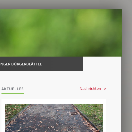
Navi
über
INGER BÜRGERBLÄTTLE
Nachrichten
AKTUELLES