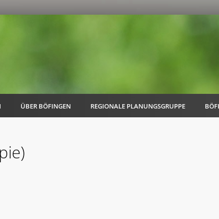
N
ÜBER BÖFINGEN
REGIONALE PLANUNGSGRUPPE
BÖF
pie)
AK Familie
AK Energie & Mobilität
AK Kultur