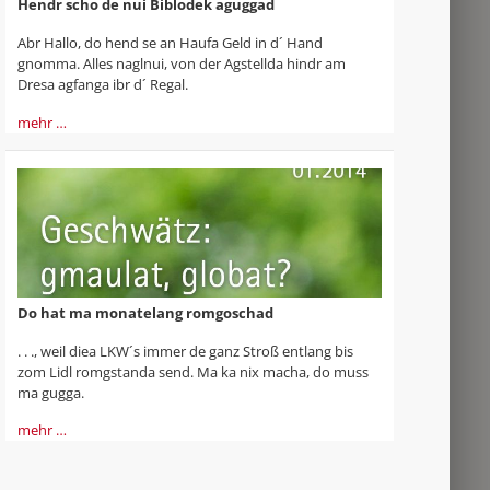
Hendr scho de nui Biblodek aguggad
Abr Hallo, do hend se an Haufa Geld in d´ Hand
gnomma. Alles naglnui, von der Agstellda hindr am
Dresa agfanga ibr d´ Regal.
mehr …
Do hat ma monatelang romgoschad
. . ., weil diea LKW´s immer de ganz Stroß entlang bis
zom Lidl romgstanda send. Ma ka nix macha, do muss
ma gugga.
mehr …