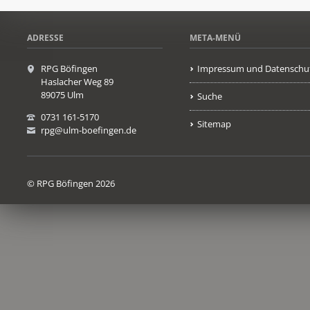
ADRESSE
META-MENÜ
RPG Böfingen
Impressum und Datenschu
Haslacher Weg 89
89075 Ulm
Suche
0731 161-5170
Sitemap
rpg@ulm-boefingen.de
© RPG Böfingen 2026