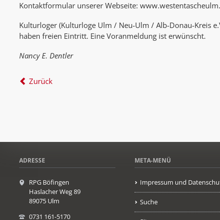
Kontaktformular unserer Webseite: www.westentascheulm
Kulturloger (Kulturloge Ulm / Neu-Ulm / Alb-Donau-Kreis e.V
haben freien Eintritt. Eine Voranmeldung ist erwünscht.
Nancy E. Dentler
Zurück
ADRESSE
META-MENÜ
RPG Böfingen
Impressum und Datenschu
Haslacher Weg 89
89075 Ulm
Suche
0731 161-5170