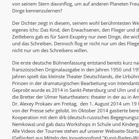
von seinem Stern davonflog, um auf anderen Planeten Freu
Dinge kennenzulernen?
Der Dichter zeigt in diesem, seinem wohl berühmtesten Werk
eigenes Ichs: Das Kind, den Erwachsenen, den Flieger und 
Zeitlebens gab es für Saint-Exupéry nur zwei Dinge, die wic
und das Schreiben. Dennoch flog er nicht nur um des Fliege
nicht nur um des Schreibens willen.
Die erste deutsche Bühnenfassung entstand bereits kurz n
franszösischen Originalausgabe in den Jahren 1950 und 195
Jahren spielt das kleinste Theater Deutschlands, die Urbü
Prinzen in der dramaturgischen Bearbeitung von Intendanti
Geprobt wurde es 2014 in Sankt-Petersburg und Ulm und d
die Bretter der Ulmer Naturtheaters: theater in der au in A
Dr. Alexey Prokaev am Freitag, den 1. August 2014 um 19
von der Presse sehr gelobt. Im Oktober 2014 gastierte berei
Kooperation mit dem drb (deutsch-russisches Begegnungsz
Nemkowa) und gab dazu Workshops in Schule und Kindergä
Alle Videos der Tournee stehen auf unserer Webseite-Starts
(Gefördert aus Mitteln des Inovationsfond "Kunst-Baden-W