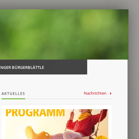
Navi
über
INGER BÜRGERBLÄTTLE
Nachrichten
AKTUELLES