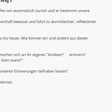
-Weg 3
AK Internet
AK Unterwegs in Böfingen
eifen wir automatisch zurück und er bestimmt unsere
hmerzhaft bewusst und führt zu durchdachter, reflektierter
 bis heute. Wie können wir und andere aus diesen
nschen sich an ihr eigenes "Kindsein" erinnern?
klein warst?"
 unseren Erinnerungen teilhaben lassen?
ulernen.