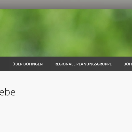
N
ÜBER BÖFINGEN
REGIONALE PLANUNGSGRUPPE
BÖF
iebe
AK Familie
AK Energie & Mobilität
AK Kultur