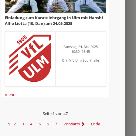
Einladung zum Karatelehrgang in Ulm mit Hanshi
Alfio Liotta (10. Dan) am 24.05.2025
Samstag, 24. Mai 2025
10:30 -16:45
Ort: VfL Ulm Sporthalle
mehr …
Seite 1 von 47
1
2
3
4
5
6
7
Vorwärts
Ende