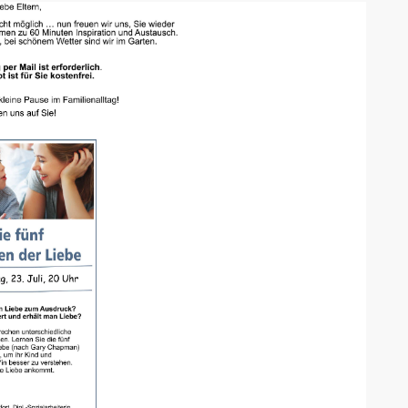
AK Internet
AK Unterwegs in Böfingen