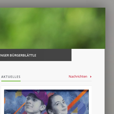
Navi
über
INGER BÜRGERBLÄTTLE
Nachrichten
AKTUELLES