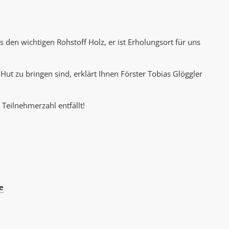
AK Internet
AK Unterwegs in Böfingen
ns den wichtigen Rohstoff Holz, er ist Erholungsort für uns
Hut zu bringen sind, erklärt Ihnen Förster Tobias Glöggler
 Teilnehmerzahl entfällt!
e