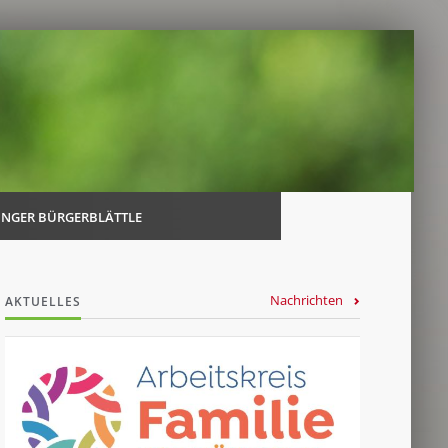
Navi
über
INGER BÜRGERBLÄTTLE
Nachrichten
AKTUELLES