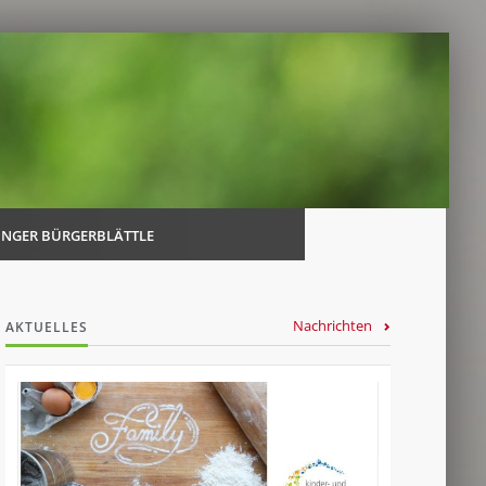
Navi
über
INGER BÜRGERBLÄTTLE
Nachrichten
AKTUELLES