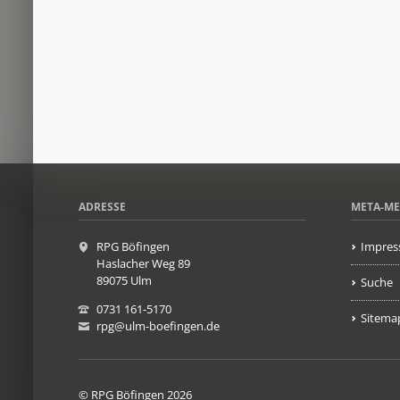
ADRESSE
META-M
RPG Böfingen
Impres
Haslacher Weg 89
89075 Ulm
Suche
0731 161-5170
Sitema
rpg@ulm-boefingen.de
© RPG Böfingen 2026