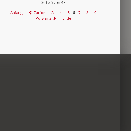
Seite 6 von 47
Anfang
Zurück
3
4
5
6
7
8
9
Vorwärts
Ende