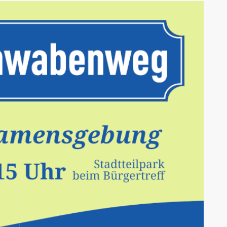
AK Internet
AK Unterwegs in Böfingen