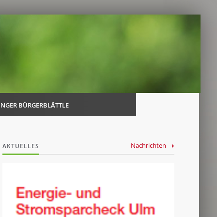
Navi
über
INGER BÜRGERBLÄTTLE
Nachrichten
AKTUELLES