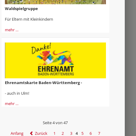
Waldspielgruppe
Für Eltern mit Kleinkindern
mehr …
Ehrenamtskarte Baden-Württemberg -
- auch in Ulm!
mehr …
Seite 4 von 47
Anfang
Zurück
1
2
3
4
5
6
7