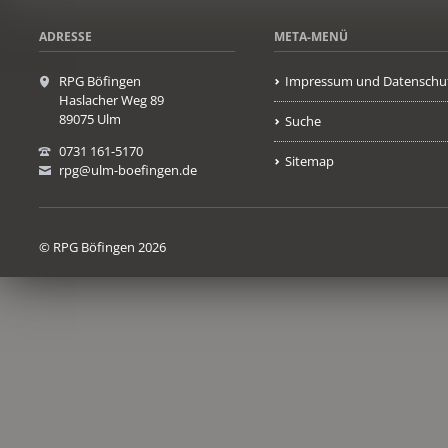
ADRESSE
META-MENÜ
RPG Böfingen
Impressum und Datenschu
Haslacher Weg 89
89075 Ulm
Suche
0731 161-5170
Sitemap
rpg@ulm-boefingen.de
© RPG Böfingen 2026