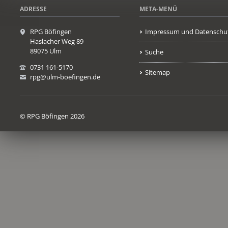
ADRESSE
META-MENÜ
RPG Böfingen
Impressum und Datenschu
Haslacher Weg 89
89075 Ulm
Suche
0731 161-5170
Sitemap
rpg@ulm-boefingen.de
© RPG Böfingen 2026