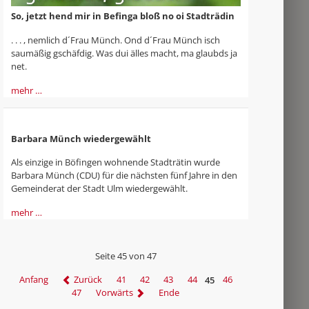
So, jetzt hend mir in Befinga bloß no oi Stadträdin
. . . , nemlich d´Frau Münch. Ond d´Frau Münch isch
saumäßig gschäfdig. Was dui älles macht, ma glaubds ja
net.
mehr …
Barbara Münch wiedergewählt
Als einzige in Böfingen wohnende Stadträtin wurde
Barbara Münch (CDU) für die nächsten fünf Jahre in den
Gemeinderat der Stadt Ulm wiedergewählt.
mehr …
Seite 45 von 47
Anfang
Zurück
41
42
43
44
45
46
47
Vorwärts
Ende