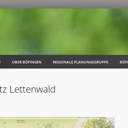
N
ÜBER BÖFINGEN
REGIONALE PLANUNGSGRUPPE
BÖF
tz Lettenwald
AK Familie
AK Energie & Mobilität
AK Kultur