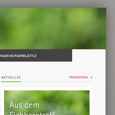
Navi
über
INGER BÜRGERBLÄTTLE
Nachrichten
AKTUELLES