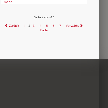
mehr …
Seite 2 von 47
Zurück
1
2
3
4
5
6
7
Vorwärts
Ende