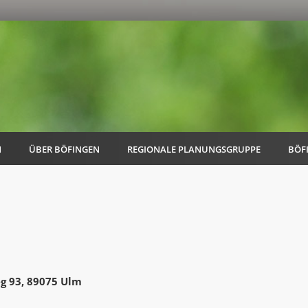
N
ÜBER BÖFINGEN
REGIONALE PLANUNGSGRUPPE
BÖF
AK Familie
AK Energie & Mobilität
eg 93, 89075 Ulm
AK Kultur