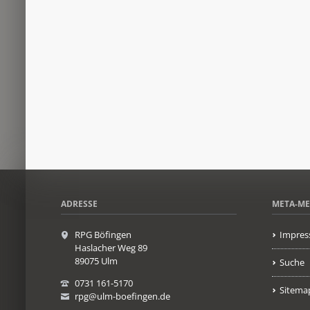
ADRESSE
META-M
RPG Böfingen
Impres
Haslacher Weg 89
89075 Ulm
Suche
0731 161-5170
Sitema
rpg@ulm-boefingen.de