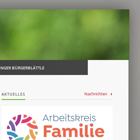
Navi
über
INGER BÜRGERBLÄTTLE
Nachrichten
AKTUELLES