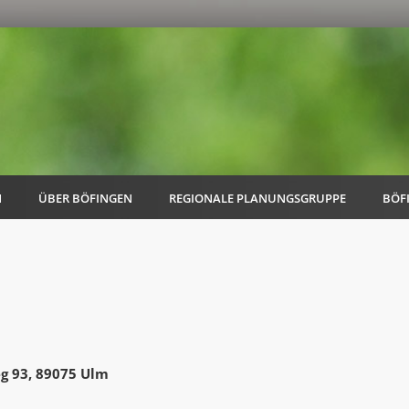
N
ÜBER BÖFINGEN
REGIONALE PLANUNGSGRUPPE
BÖF
AK Familie
AK Energie & Mobilität
eg 93, 89075 Ulm
AK Kultur