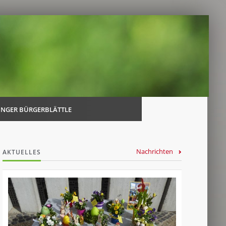
Navi
über
INGER BÜRGERBLÄTTLE
Nachrichten
AKTUELLES