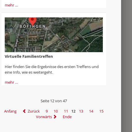
mehr …
Virtuelle Familientreffen
Hier finden Sie die Ergebnisse des ersten Treffens und
eine Info, wie es weitergeht.
mehr …
Seite 12 von 47
Anfang
Zurück
9
10
11
12
13
14
15
Vorwärts
Ende