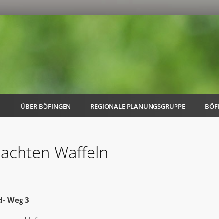
N
ÜBER BÖFINGEN
REGIONALE PLANUNGSGRUPPE
BÖF
machten Waffeln
AK Familie
AK Energie & Mobilität
d- Weg 3
AK Kultur