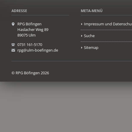
ADRESSE
META-MENÜ
RPG Böfingen
Impressum und Datenschu
Haslacher Weg 89
89075 Ulm
Suche
0731 161-5170
Sitemap
rpg@ulm-boefingen.de
© RPG Böfingen 2026