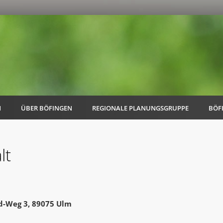
N
ÜBER BÖFINGEN
REGIONALE PLANUNGSGRUPPE
BÖF
lt
AK Familie
AK Energie & Mobilität
d-Weg 3, 89075 Ulm
AK Kultur