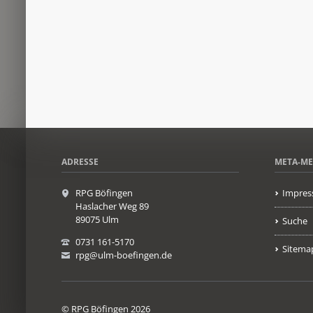
ADRESSE
META-M
RPG Böfingen
Impres
Haslacher Weg 89
89075 Ulm
Suche
0731 161-5170
Sitema
rpg@ulm-boefingen.de
© RPG Böfingen 2026