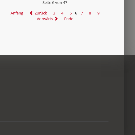
Seite 6 von 47
Anfang
Zurück
3
4
5
6
7
8
9
Vorwärts
Ende