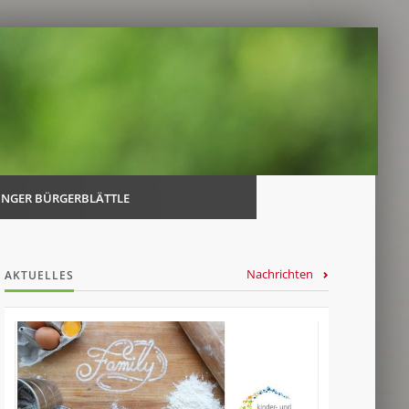
Navi
über
INGER BÜRGERBLÄTTLE
Nachrichten
AKTUELLES