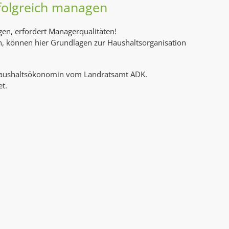
AK Internet
folgreich managen
AK Unterwegs in Böfingen
gen, erfordert Managerqualitäten!
len, können hier Grundlagen zur Haushaltsorganisation
m-Haushaltsökonomin vom Landratsamt ADK.
t.