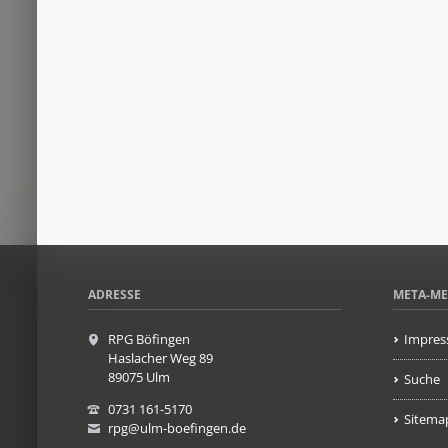
ADRESSE
META-M
RPG Böfingen
Impres
Haslacher Weg 89
89075 Ulm
Suche
0731 161-5170
Sitema
rpg@ulm-boefingen.de