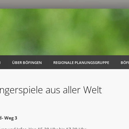
N
ÜBER BÖFINGEN
REGIONALE PLANUNGSGRUPPE
BÖF
ngerspiele aus aller Welt
AK Familie
AK Energie & Mobilität
d- Weg 3
AK Kultur