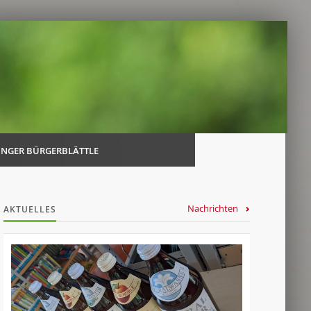
Navi
über
INGER BÜRGERBLÄTTLE
Nachrichten
AKTUELLES