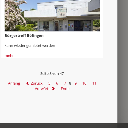
Bürgertreff Böfingen
kann wieder gemietet werden
mehr …
Seite 8 von 47
Anfang
Zurück
5
6
7
8
9
10
11
Vorwärts
Ende