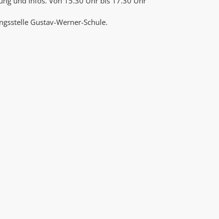
gnung und Infos. Von 15.30 Uhr bis 17.30 Uhr
AK Internet
AK Unterwegs in Böfingen
ungsstelle Gustav-Werner-Schule.