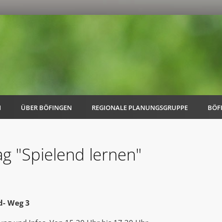
N
ÜBER BÖFINGEN
REGIONALE PLANUNGSGRUPPE
BÖF
ag "Spielend lernen"
AK Familie
AK Energie & Mobilität
d- Weg 3
AK Kultur