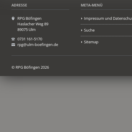
ADRESSE
META-MENÜ
RPG Böfingen
Impressum und Datenschu
Haslacher Weg 89
89075 Ulm
Suche
0731 161-5170
Sitemap
rpg@ulm-boefingen.de
© RPG Böfingen 2026