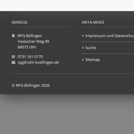
ADRESSE
META-MENÜ
RPG Böfingen
Impressum und Datenschu
Haslacher Weg 89
89075 Ulm
Suche
0731 161-5170
Sitemap
rpg@ulm-boefingen.de
© RPG Böfingen 2026