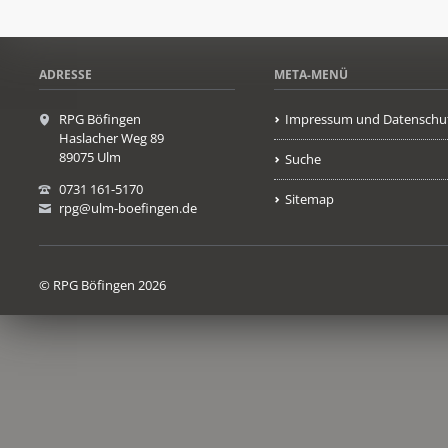
ADRESSE
META-MENÜ
RPG Böfingen
Impressum und Datenschu
Haslacher Weg 89
89075 Ulm
Suche
0731 161-5170
Sitemap
rpg@ulm-boefingen.de
© RPG Böfingen 2026