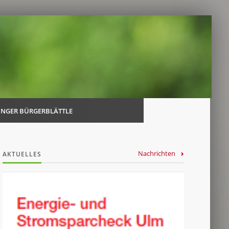
Navi
über
INGER BÜRGERBLÄTTLE
Nachrichten
AKTUELLES