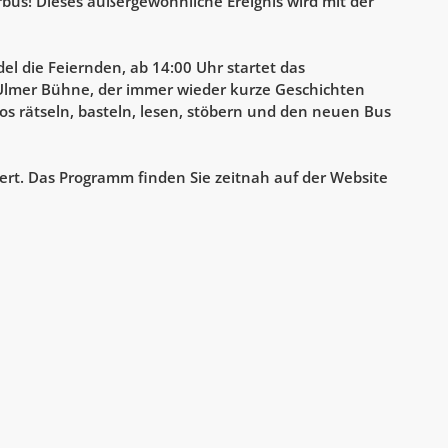
us! Dieses außergewöhnliche Ereignis wird mit der
AK Internet
AK Unterwegs in Böfingen
l die Feiernden, ab 14:00 Uhr startet das
Ulmer Bühne, der immer wieder kurze Geschichten
os rätseln, basteln, lesen, stöbern und den neuen Bus
ert. Das Programm finden Sie zeitnah auf der Website