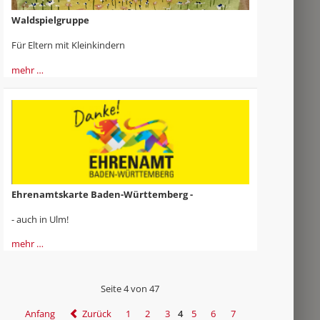
Waldspielgruppe
Für Eltern mit Kleinkindern
mehr …
Ehrenamtskarte Baden-Württemberg -
- auch in Ulm!
mehr …
Seite 4 von 47
Anfang
Zurück
1
2
3
4
5
6
7