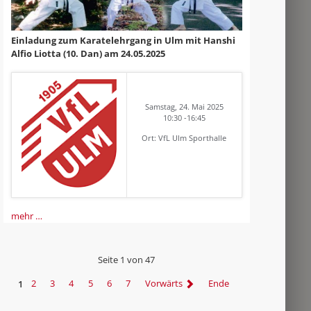
Einladung zum Karatelehrgang in Ulm mit Hanshi
Alfio Liotta (10. Dan) am 24.05.2025
Samstag, 24. Mai 2025
10:30 -16:45
Ort: VfL Ulm Sporthalle
mehr …
Seite 1 von 47
1
2
3
4
5
6
7
Vorwärts
Ende