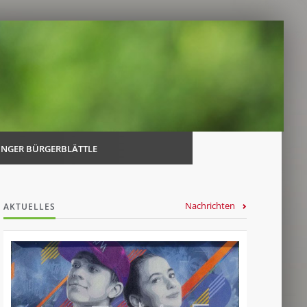
Navi
über
INGER BÜRGERBLÄTTLE
Nachrichten
AKTUELLES