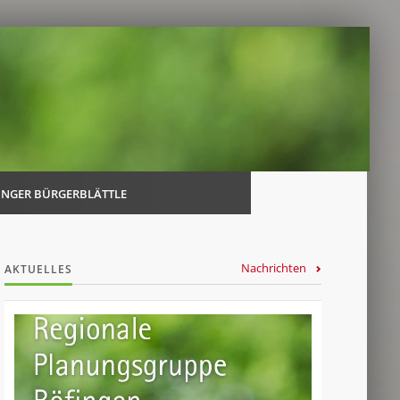
Navi
über
INGER BÜRGERBLÄTTLE
Nachrichten
AKTUELLES