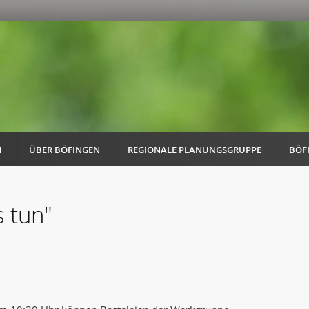
N
ÜBER BÖFINGEN
REGIONALE PLANUNGSGRUPPE
BÖF
 tun"
AK Familie
AK Energie & Mobilität
AK Kultur