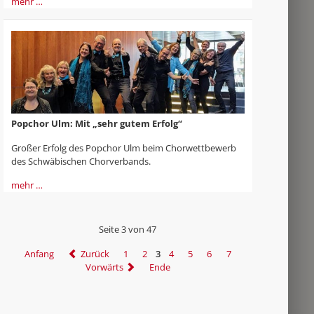
mehr …
Popchor Ulm: Mit „sehr gutem Erfolg“
Großer Erfolg des Popchor Ulm beim Chorwettbewerb
des Schwäbischen Chorverbands.
mehr …
Seite 3 von 47
Anfang
Zurück
1
2
3
4
5
6
7
Vorwärts
Ende