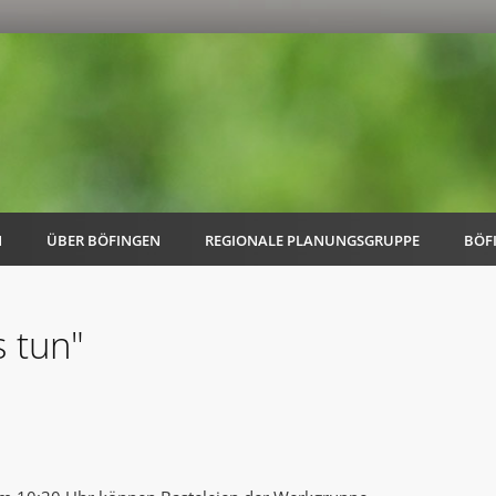
N
ÜBER BÖFINGEN
REGIONALE PLANUNGSGRUPPE
BÖF
 tun"
AK Familie
AK Energie & Mobilität
AK Kultur