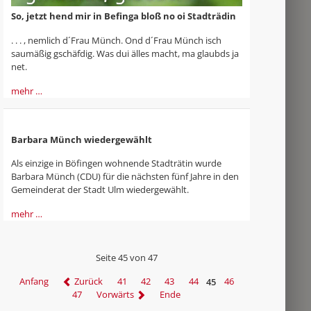
So, jetzt hend mir in Befinga bloß no oi Stadträdin
. . . , nemlich d´Frau Münch. Ond d´Frau Münch isch
saumäßig gschäfdig. Was dui älles macht, ma glaubds ja
net.
mehr …
Barbara Münch wiedergewählt
Als einzige in Böfingen wohnende Stadträtin wurde
Barbara Münch (CDU) für die nächsten fünf Jahre in den
Gemeinderat der Stadt Ulm wiedergewählt.
mehr …
Seite 45 von 47
Anfang
Zurück
41
42
43
44
45
46
47
Vorwärts
Ende