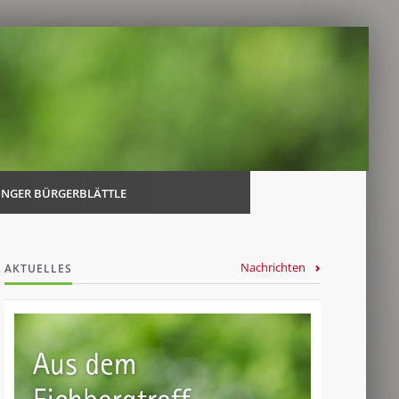
Navi
über
INGER BÜRGERBLÄTTLE
Nachrichten
AKTUELLES