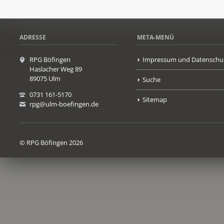
ADRESSE
META-MENÜ
RPG Böfingen
Impressum und Datenschu
Haslacher Weg 89
89075 Ulm
Suche
0731 161-5170
Sitemap
rpg@ulm-boefingen.de
© RPG Böfingen 2026